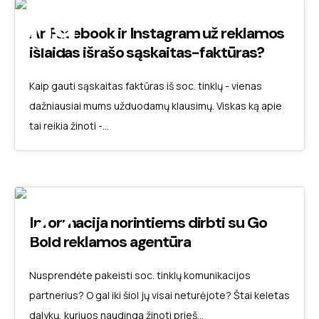
09
Ar Facebook ir Instagram už reklamos
išlaidas išrašo sąskaitas-faktūras?
SAU 2022
Kaip gauti sąskaitas faktūras iš soc. tinklų - vienas
dažniausiai mums užduodamų klausimų. Viskas ką apie
tai reikia žinoti -…
22
Informacija norintiems dirbti su Go
Bold reklamos agentūra
LAP 2021
Nusprendėte pakeisti soc. tinklų komunikacijos
partnerius? O gal iki šiol jų visai neturėjote? Štai keletas
dalykų, kuriuos naudinga žinoti prieš…